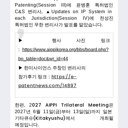
Patenting(Session III)
에 윤병훈 특허법인
C&S
변리사
,
▲
Updates on IP System in
each Jurisdiction(Session IV)
에 천성진
특허법인 무한
변리사
가 발표를 맡았습니다
.
▶ 행사 사진 링크
:
https://www.aippikorea.org/bbs/board.php?
bo_table=doc&wr_id=44
▶ 한미사이언스 주창민 변리사의
https://e-
참가후기
링크
:
patentnews.com/14897
027 AIPPI Trilateral Meeting
한편
, 2
은
2027
년
6
월
11
일
(
금
)
부터
13
일
(
일
)
까지
일본
(Kitakyushu)
기타큐슈
에서 개최될
예정입니다
.