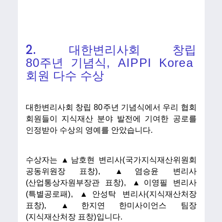
2.
대한변리사회 창립
80
주년
기념식
, AIPPI Korea
회원 다수 수상
대한변리사회 창립
80
주년 기
념식에서 우리 협회
회원들이 지식재산 분야 발전에 기여한 공로를
인정받아 수상의 영예를 안았습니다
.
수상자는 ▲남호현 변리사
(
국가지식재산위원회
공동위원장 표창
),
▲염승윤 변리사
(
산업통상자원부장관 표창
),
▲이영필 변리사
(
특별공로패
),
▲안성탁
변리사
(
지식재산처장
표창
),
▲한지연 한미사이언스 팀장
(
지식재산처장 표창
)
입니다.