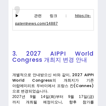
▶ 관련 링크
:
https://e-
patentnews.com/14887
3. 2027 AIPPI World
Congress
개최지 변경 안내
2027 AIPPI
개
별적으로 안내받으신 바와 같이
,
World Congress
의 개최지가 기존
(Cannes)
아랍에미리트
두바이에서
프랑스 칸
으로 변경되었습니다
.
2027
년
9
월
14
일
(
화
)
부터
9
월
17
일
(
금
)
까지
개최될 예정
이오니
,
향후 참가를