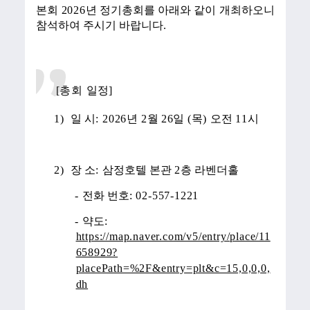
본회
2026
년 정기총회를 아래와 같이 개최하오니
참석하여 주시기 바랍니다
.
[총회
일정
]
1)
일 시
: 2026
년
2
월
26
일
(
목
)
오전
11
시
2)
장 소
:
삼정호텔 본관
2
층 라벤더홀
-
전화 번호
: 02-557-1221
-
약도
:
https://map.naver.com/v5/entry/place/11
658929?
placePath=%2F&entry=plt&c=15,0,0,0,
dh