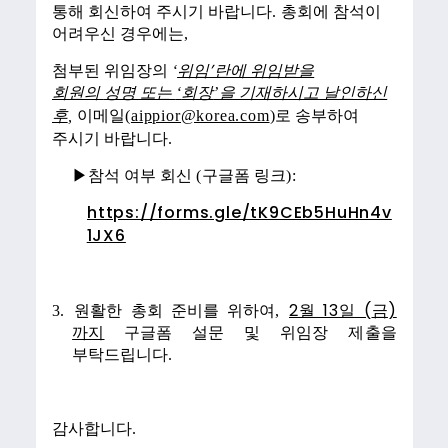
통해 회신하여 주시기 바랍니다
.
총회에 참석이
어려우신 경우에는
,
’
첨부된 위임장의
‘
위임
란에 위임받을
회원의
성명 또는
‘
회장
’
을 기재하시고 날인하신
후
,
이메일
(
aippior@korea.com
)
로 송부하여
주시기 바랍니다
.
▶참석 여부 회신
(
구글폼 링크
):
https://forms.gle/tK9CEb5HuHn4v
1JX6
2
13
(
)
3.
원활한 총회 준비를 위하여
,
월
일
금
까지
구글폼 설문 및 위임장 제출을
부탁드립니다
.
감사합니다
.