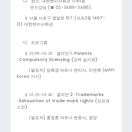
:
1
나.
장소
대한변리사회관 지하
층
(
02-3486-3486)
연수강당
☎
107 (
3
1497-
§
서울 서초구 명달로
서초
동
13)
대한변리사회관
다.
프로그램
1. Patents
§
10:00~10:20 :
결의안
: Compulsory licensing (
)
강제 실시권
]
,
(AIPPI
[
발표자
임혜경 파트너 변리사
리앤목
Korea
)
이사
2. Trademarks
§
10:20~10:40 :
결의안
: Exhaustion of trade mark rights (
상표권
)
소진
]
,
[
발표자
홍정훈 파트너 변호사
광장