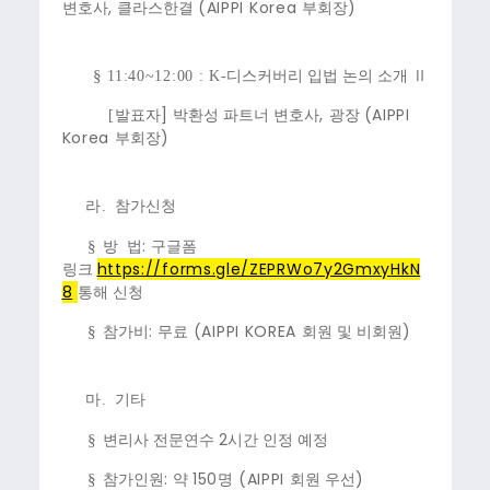
,
(AIPPI Korea
)
변호사
클라스한결
부회장
§
11:40~12:00 : K-
디스커버리 입법 논의 소개 Ⅱ
]
,
(AIPPI
[
발표자
박환성 파트너 변호사
광장
Korea
)
부회장
라.
참가신청
:
§
방 법
구글폼
https://forms.gle/ZEPRWo7y2GmxyHkN
링크
8
통해 신청
:
(AIPPI KOREA
)
§
참가비
무료
회원 및 비회원
마.
기타
2
§
변리사 전문연수
시간 인정 예정
:
150
(AIPPI
)
§
참가인원
약
명
회원 우선