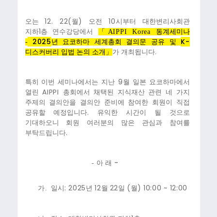
12. 22(
)
10
오는
월
오전
시부터 대한변리사회관
1
지하
층 연수강당에서
「
AIPPI Korea
동계세미나
2025
K-
-
년 요코하마 세계총회 결의문 공유 및
.
디스커버리 입법 논의 소개
」
가
개최됩니다
9
특히 이번 세미나에서는 지난
월 일본 요코하마에서
AIPPI
열린
총회에서 채택된 지식재산 관련 네 가지
주제의 결의안을 결의안 준비에 참여한 회원이 직접
.
공유할 예정입니다
유익한 시간이 될 것으로
기대하오니 회원 여러분의 많은 관심과 참여를
.
부탁드립니다
-
-
아 래
: 2025
12
22
(
) 10:00 ~ 12:00
가.
일시
년
월
일
월