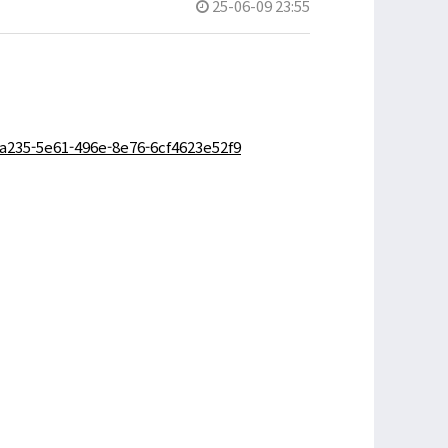
25-06-09 23:55
a235-5e61-496e-8e76-6cf4623e52f9