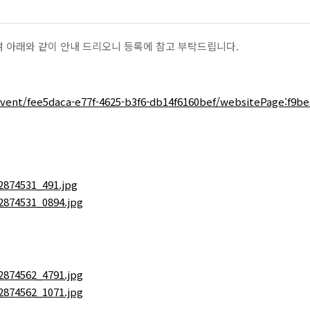
D 관련하여 아래와 같이 안내 드리오니 등록에 참고 부탁드립니다.
vent/fee5daca-e77f-4625-b3f6-db14f6160bef/websitePage:f9be