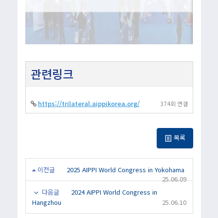
관련링크
https://trilateral.aippikorea.org/
374회 연결
목록
이전글
2025 AIPPI World Congress in Yokohama
25.06.09
다음글
2024 AIPPI World Congress in
Hangzhou
25.06.10