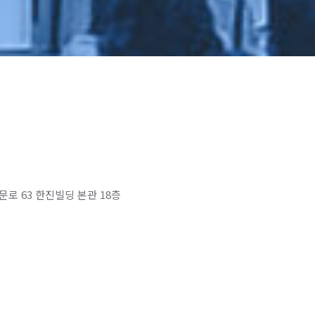
대문로 63 한진빌딩 본관 18층