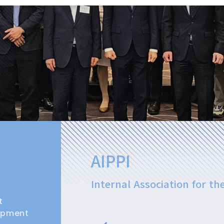
AIPPI
Internal Association for th
t
lopment