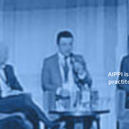
AIPPI i
practit