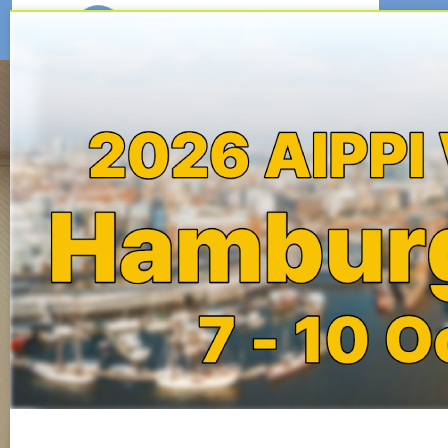
WHO ARE WE
AIPPI KOREA
International Association
for the Protection
of Intellectual Property
The International Association for the Protection of Intellectual
Property, known as AIPPI (Association Internationale pour la
Protection de la Propriété Intellectuelle), is the world’s leading non-
profit association dedicated to the development and improvement
of laws for the protection of intellectual property.