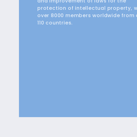
and improvement of laws for the
protection of intellectual property, 
over 8000 members worldwide from 
110 countries.