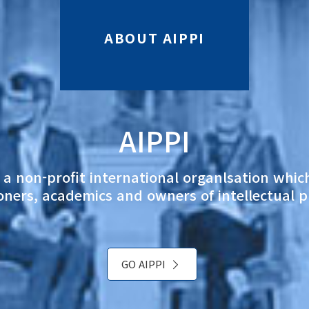
ABOUT AIPPI
AIPPI
s a non-profit international organlsation whic
oners, academics and owners of intellectual 
GO AIPPI