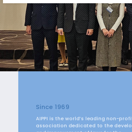
Since 1969
AIPPI is the world’s leading non-profi
association dedicated to the deve